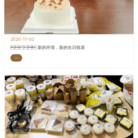
2020-11-02
 新的环境，新的生日惊喜