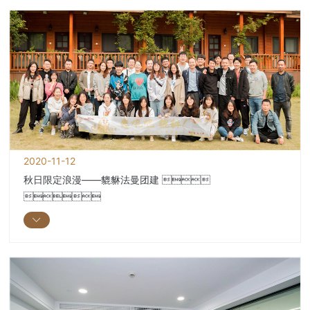
2020-11-12
秋日限定浪漫——貔貅法曼团建 
