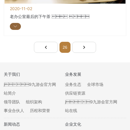
2020-11-02
老办公室最后的下午茶  
26
关于我们
业务发展
j9九游会官方网
业务生态
全球市场
站简介
供应链资源
领导团队
组织架构
j9九游会官方网
事业合伙人
历程和荣誉
站在线
新闻动态
企业文化