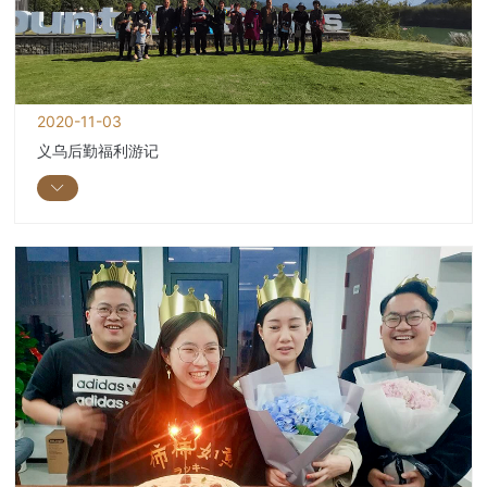
2020-11-03
义乌后勤福利游记