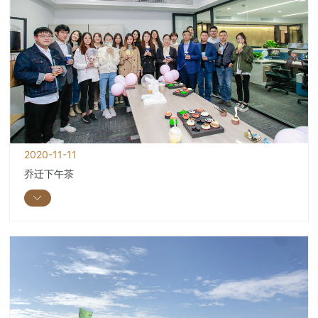
2020-11-11
乔迁下午茶