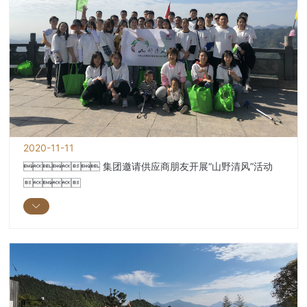
2020-11-11
 集团邀请供应商朋友开展“山野清风”活动
