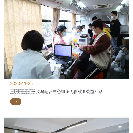
2020-11-25
 义乌运营中心组织无偿献血公益活动