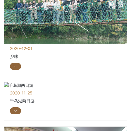
2020-12-01
乡味
2020-11-25
千岛湖两日游