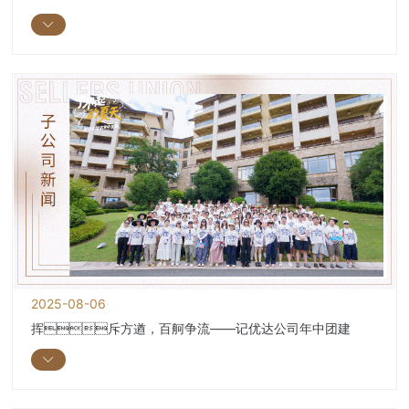
2025-08-06
挥斥方遒，百舸争流——记优达公司年中团建