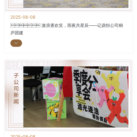
2025-08-08
 激浪逐欢笑，雨夜共星辰——记鼎恒公司桐
庐团建
2025-08-08