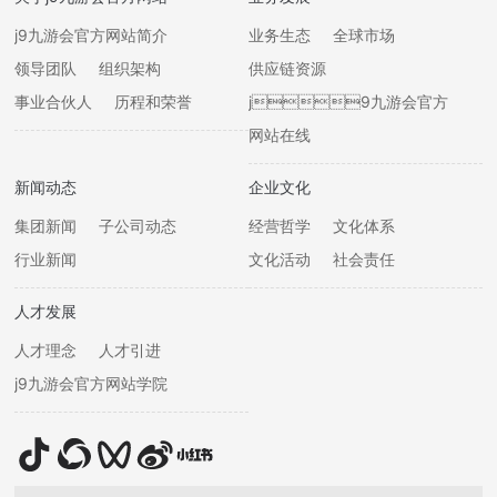
j9九游会官方网站简介
业务生态
全球市场
领导团队
组织架构
供应链资源
事业合伙人
历程和荣誉
j9九游会官方
网站在线
新闻动态
企业文化
集团新闻
子公司动态
经营哲学
文化体系
行业新闻
文化活动
社会责任
人才发展
人才理念
人才引进
j9九游会官方网站学院