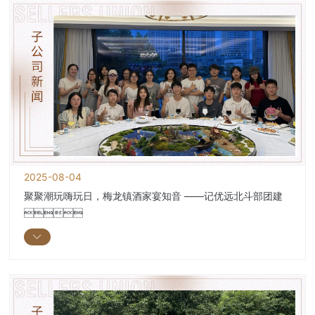
2025-08-04
聚聚潮玩嗨玩日，梅龙镇酒家宴知音 ——记优远北斗部团建
