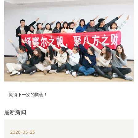
期待下一次的聚会！
最新新闻
2026-05-25