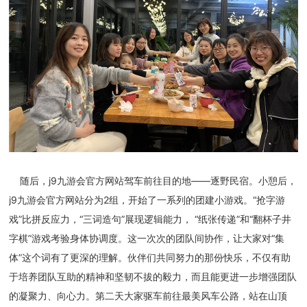
随后，j9九游会官方网站驾车前往目的地——逐野民宿。小憩后，
j9九游会官方网站分为2组，开始了一系列的团建小游戏。“抢字游
戏”比拼反应力，“三词造句”展现逻辑能力， “纸张传递”和“翻杯子井
字棋”游戏考验身体协调度。这一次次的团队间协作，让大家对“集
体”这个词有了更深的理解。伙伴们共同努力的那份快乐，不仅有助
于培养团队互助的精神和坚韧不拔的毅力，而且能更进一步增强团队
的凝聚力、向心力。第二天大家驱车前往最美风车公路，站在山顶