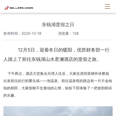
东钱湖度假之日
发布时间：2020-12-18
浏览量：128
12月5日，迎着冬日的暖阳，优胜财务部一行
人踏上了前往东钱湖山水君澜酒店的度假之旅。
下午两点，酒店大堂集合办理入住后，大家在房间里稍作休整就
出发前往此行的重头戏——泡温泉。前往温泉馆的路边有一片片金灿
灿的稻田，大家按耐不住激动的心情，纷纷下田体验了一把收割稻谷
的乐趣。