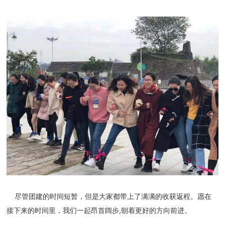
尽管团建的时间短暂，但是大家都带上了满满的收获返程。愿在
接下来的时间里，我们一起昂首阔步,朝着更好的方向前进。