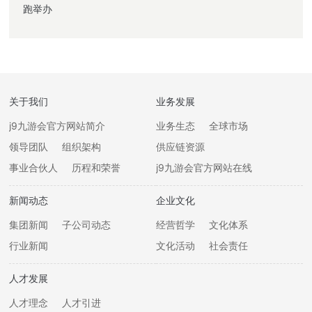
跑举办
关于我们
业务发展
j9九游会官方网站简介
业务生态
全球市场
领导团队
组织架构
供应链资源
事业合伙人
历程和荣誉
j9九游会官方网站在线
新闻动态
企业文化
集团新闻
子公司动态
经营哲学
文化体系
行业新闻
文化活动
社会责任
人才发展
人才理念
人才引进