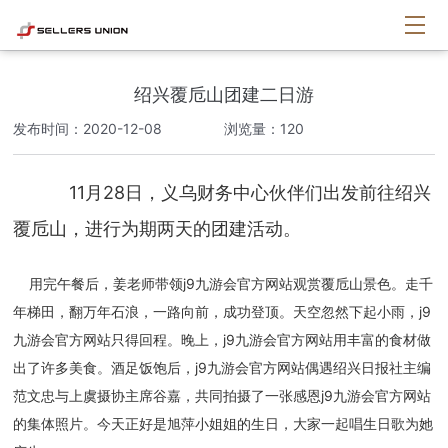
绍兴覆卮山团建二日游
发布时间：2020-12-08
浏览量：120
11月28日，义乌财务中心伙伴们出发前往绍兴
覆卮山，进行为期两天的团建活动。
用完午餐后，姜老师带领j9九游会官方网站观赏覆卮山景色。走千
年梯田，翻万年石浪，一路向前，成功登顶。天空忽然下起小雨，j9
九游会官方网站只得回程。晚上，j9九游会官方网站用丰富的食材做
出了许多美食。酒足饭饱后，j9九游会官方网站偶遇绍兴日报社主编
范文忠与上虞摄协主席谷嘉，共同拍摄了一张感恩j9九游会官方网站
的集体照片。今天正好是旭萍小姐姐的生日，大家一起唱生日歌为她