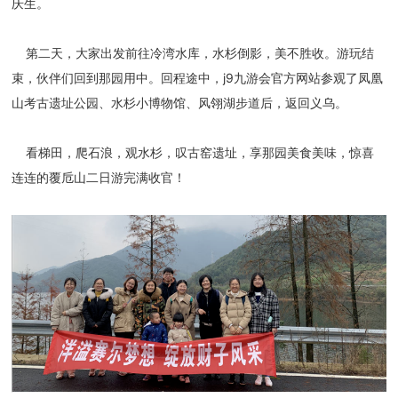
庆生。
第二天，大家出发前往冷湾水库，水杉倒影，美不胜收。游玩结
束，伙伴们回到那园用中。回程途中，j9九游会官方网站参观了凤凰
山考古遗址公园、水杉小博物馆、风翎湖步道后，返回义乌。
看梯田，爬石浪，观水杉，叹古窑遗址，享那园美食美味，惊喜
连连的覆卮山二日游完满收官！